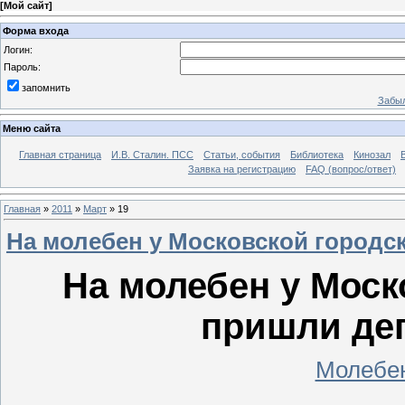
[
Мой сайт
]
Форма входа
Логин:
Пароль:
запомнить
Забыл
Меню сайта
Главная страница
И.В. Сталин. ПСС
Статьи, события
Библиотека
Кинозал
Заявка на регистрацию
FAQ (вопрос/ответ)
Главная
»
2011
»
Март
»
19
На молебен у Московской город
На молебен у Моск
пришли де
Молебен