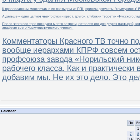
К православным москвичам и их пастырям из РПЦ пришли депутаты-"коммунисты" В.С
А дальше – одни целуют чьи-то руки и крест, другой, глубокий теоретик «Русского л
После этого все трое покидают место встречи, оставляя его для других пастырей, 
анафеме всего Коммунистического учения.
Комментаторы Красного ТВ точно по
вообще иерархами КПРФ совсем ост
профсоюза завода «Норильский ник
рабочего класса. Как и практически
добавим мы. Не их это дело. Это де
Calendar
Пн
Вт
1
7
8
14
15