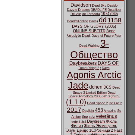
Davidson
Dead Sky
Davido
Dazzle Dreams
DEADLIFE
Deadliest
19747945
De Ville
de Toradora
dd
1158
Deadfall online
Days)
DAYS OF GLORY (2006)
ONLINE SUBTITR
Agne
Grudyte
Dead:
Days of Future Past
3-
Dead Walking
Общество
Daybreakers
DAYS OF
Dead Rising 2
\
Days
Agonis Arctic
Jade
dchen
DCS
Dead
Space 3 Limited Edition
Dead
Space:Anthology 2008-2013
(Intro)
(1.1.0)
Dead Space 2
De Facto
2017
453
Daylight
Amazing
So
veterānus
Amber
Snø
so'z
Daydream
Жюль
veterinārā
Филип
Жюль-Эммануэль
Эйум Дейдо
1С:Розница
2 Fast
2 Furious subtitrat ro