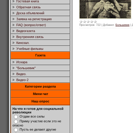
Гостевая книга
Обратная связь
Доска объявлений
Заявка на регистрацию
FAQ (вопрос/ответ)
Просмотров:
722
|
Добавил:
Большевик
|
Видеогазета
Внутренняя связь
Кинозал.
Учебные фильмы
Газета
Искара
"Большевик"
Видео.
Видео-2
Категории раздела
Мини-чат
Наш опрос
На что я готов для социальной
революции
Отдам все силы
Приму участие если это не
опасно
Пусть ее делают другие