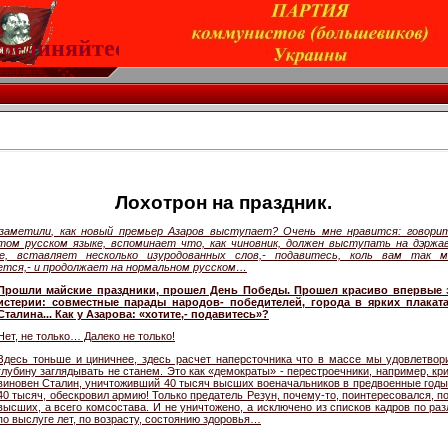
диняйтесь!
Лохотрон на праздник.
заметили, как новый премьер Азаров выступает? Очень мне нравится: говори
том русском языке, вспоминает что, как чиновник, должен выступать на дэржа
е, вставляет несколько изуродованных слов,- подавитесь, коль вам так 
ется,- и продолжает на нормальном русском…
Прошли майские праздники, прошел День Победы. Прошел красиво впервые з
истерии: совместные парады народов- победителей, города в ярких плаката
Сталина... Как у Азарова: «хотите,- подавитесь»?
Нет, не только… Далеко не только!
Здесь тоньше и циничнее, здесь расчет наперсточника что в массе мы удовлетвор
глубину заглядывать не станем. Это как «демократы» - перестроечники, например, кри
виновен Сталин, уничтоживший 40 тысяч высших военачальников в предвоенные годы, 
40 тысяч, обескровил армию! Только предатель Резун, почему-то, поинтересовался, по
высших, а всего комсостава. И не уничтожено, а исключено из списков кадров по ра
по выслуге лет, по возрасту, состоянию здоровья…