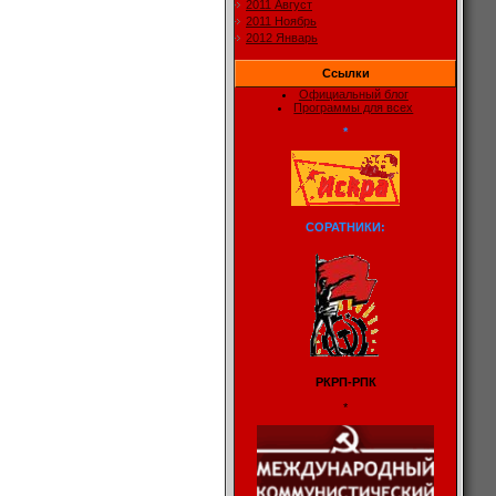
2011 Август
2011 Ноябрь
2012 Январь
Ссылки
Официальный блог
Программы для всех
*
СОРАТНИКИ:
РКРП-РПК
*