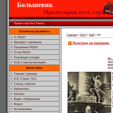
Большевик
Пролетарии всех стран, сое
Приветствую Вас
Гость
|
RSS
Основные документы
Главная
»
2010
»
Май
»
09
О ПК(б)У
Манифест компартии
Лохотрон на праздник.
Программа ПК(б)У
Устав ПК(б)У
Резолюции съездов
Вы 
чис
В ЦК и парторганизациях.
мов
хоч
Меню сайта
Главная страница
И.В. Сталин. ПСС
Статьи, события
Библиотека
Кинозал
Видео. Информация
Форум
Фотоальбомы