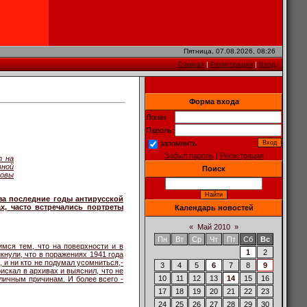
Пятница, 07.08.2026, 08:26
Главная
|
Регистрация
|
Вход
Форма входа
Логин:
Пароль:
запомнить
Забыл пароль
|
Регистрация
т на
вной
Поиск
мовы
а последние годы антирусской
х, часто встречались портреты
Календарь новостей
«
Май 2010
»
Пн
Вт
Ср
Чт
Пт
Сб
Вс
имся тем, что на поверхности и в
1
2
кнули, что в поражениях 1941 года
и ни кто не подумал усомниться,-
3
4
5
6
7
8
9
искал в архивах и выяснил, что не
10
11
12
13
14
15
16
зличным причинам. И более всего -
17
18
19
20
21
22
23
24
25
26
27
28
29
30