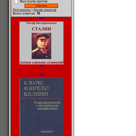
Выступлю против.
Результаты
|
Архив опросов
Всего ответов:
78
***
***
***