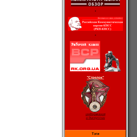
*
*
*
"Стрелок"
информация
и дискуссии
Тэги